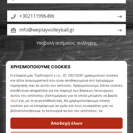
+302111996496
info@weplayvolleyball.gr
Υποβολή αιτήματος ανάληψης
Σχετικά μ' εμάς
Εξυπηρέτηση πελατών
WePlayVolleyball.gr