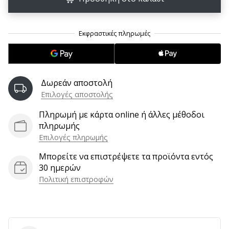
9 λεπτά ανάγνωσης
Weplayvolleyball
Πρόγραμμα
Συνεργατών
Έχετε
τον
δικό
Δωρεάν αποστολή
σας
Επιλογές αποστολής
ιστότοπο,
ιστολόγιο,
Πληρωμή με κάρτα online ή άλλες μέθοδοι
σελίδα
πληρωμής
στο
Επιλογές πληρωμής
Facebook
Μπορείτε να επιστρέψετε τα προϊόντα εντός
ή
30 ημερών
φόρουμ
Πολιτική επιστροφών
συζητήσεων;
Αφήστε
τα
να
σας