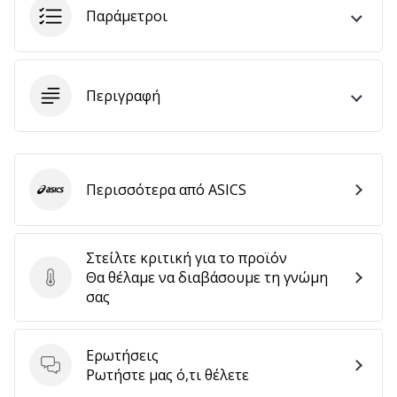
αποφέρουν
Παράμετροι
έσοδα.
…
Περιγραφή
Εμφάνιση
όλων
των
Περισσότερα από ASICS
άρθρων
ASICS
Στείλτε κριτική για το προϊόν
Θα θέλαμε να διαβάσουμε τη γνώμη
Στείλτε κριτική για το προϊόν
σας
Ερωτήσεις
Ερωτήσεις
Ρωτήστε μας ό,τι θέλετε