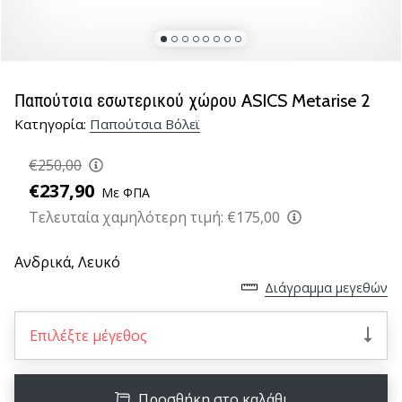
βόλεϊ
Είστε
λάτρης
του
Παπούτσια εσωτερικού χώρου ASICS Metarise 2
βόλεϊ
Κατηγορία:
Παπούτσια Βόλεϊ
όπως
εμείς;
€250,00
Ελάτε
μαζί
€237,90
Με ΦΠΑ
μας
Τελευταία χαμηλότερη τιμή:
€175,00
ως
πρεσβευτής
Ανδρικά,
Λευκό
της
μάρκας
Διάγραμμα μεγεθών
μας.
Επιλέξτε μέγεθος
11. 8. 2022
•
Προσθήκη στο καλάθι