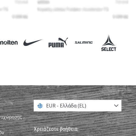
EUR - Ελλάδα (EL)
αναχώρησης
Χρειάζεστε βοήθεια;
όν