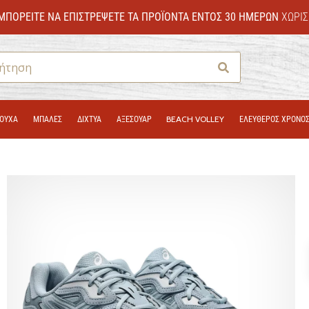
ΜΠΟΡΕΊΤΕ ΝΑ ΕΠΙΣΤΡΈΨΕΤΕ ΤΑ ΠΡΟΪΌΝΤΑ ΕΝΤΌΣ 30 ΗΜΕΡΏΝ
ΧΩΡΊΣ
Αναζήτηση
ΟΎΧΑ
ΜΠΑΛΕΣ
ΔΊΧΤΥΑ
ΑΞΕΣΟΥΑΡ
BEACH VOLLEY
ΕΛΕΥΘΕΡΟΣ ΧΡΟΝΟ