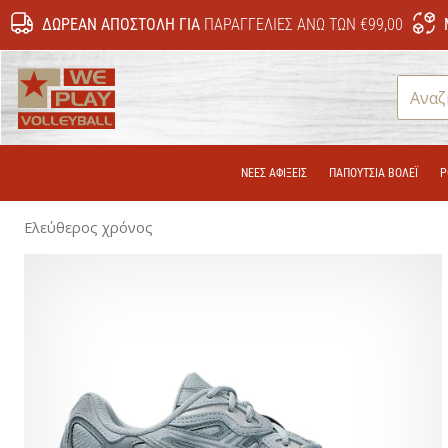
ΔΩΡΕΆΝ ΑΠΟΣΤΟΛΉ ΓΙΑ
ΠΑΡΑΓΓΕΛΊΕΣ ΆΝΩ ΤΩΝ €99,00
WePlayVolleyball.gr
ΝΕΕΣ ΑΦΙΞΕΙΣ
ΠΑΠΟΎΤΣΙΑ ΒΌΛΕΪ
Ρ
Ελεύθερος χρόνος