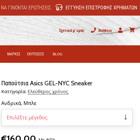
 ΝΑ ΓΊΝΟΝΤΑΙ ΕΡΩΤΉΣΕΙΣ.
ΕΓΓΎΗΣΗ ΕΠΙΣΤΡΟΦΉΣ ΧΡΗΜΆΤΩΝ
Σχετικά μ' εμάς
Βοήθεια
Χρήστης
καλάθι
Σ
ΜΑΡΚΕΣ
ΕΚΠΤΩΣΕΙΣ
BLOG
Παπούτσια Asics GEL-NYC Sneaker
Κατηγορία:
Ελεύθερος χρόνος
Ανδρικά,
Μπλε
Επιλέξτε μέγεθος
€160,00
Με ΦΠΑ