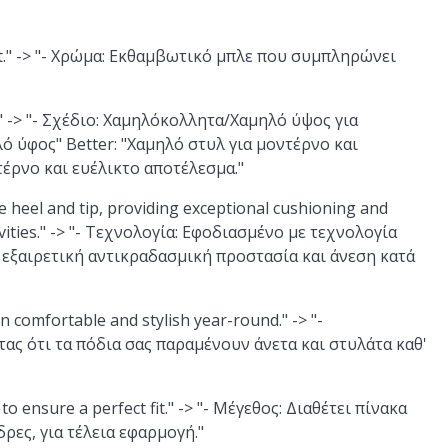
tfit." -> "- Χρώμα: Εκθαμβωτικό μπλε που συμπληρώνει
k." -> "- Σχέδιο: Χαμηλόκολλητα/Χαμηλό ύψος για
ό ύφος" Better: "Χαμηλό στυλ για μοντέρνο και
ντέρνο και ευέλικτο αποτέλεσμα."
 heel and tip, providing exceptional cushioning and
vities." -> "- Τεχνολογία: Εφοδιασμένο με τεχνολογία
εξαιρετική αντικραδασμική προστασία και άνεση κατά
in comfortable and stylish year-round." -> "-
τας ότι τα πόδια σας παραμένουν άνετα και στυλάτα καθ'
to ensure a perfect fit." -> "- Μέγεθος: Διαθέτει πίνακα
ρες, για τέλεια εφαρμογή."