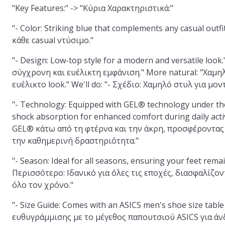
"Key Features:" -> "Κύρια Χαρακτηριστικά:"
"- Color: Striking blue that complements any casual ou
κάθε casual ντύσιμο."
"- Design: Low-top style for a modern and versatile loo
σύγχρονη και ευέλικτη εμφάνιση." More natural: "Χαμηλ
ευέλικτο look." We'll do: "- Σχέδιο: Χαμηλό στυλ για μο
"- Technology: Equipped with GEL® technology under the
shock absorption for enhanced comfort during daily acti
GEL® κάτω από τη φτέρνα και την άκρη, προσφέροντας 
την καθημερινή δραστηριότητα."
"- Season: Ideal for all seasons, ensuring your feet rema
Περισσότερο: Ιδανικό για όλες τις εποχές, διασφαλίζον
όλο τον χρόνο."
"- Size Guide: Comes with an ASICS men's shoe size table 
ευθυγράμμισης με το μέγεθος παπουτσιού ASICS για άνδ