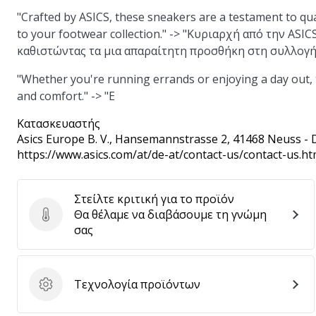
"Crafted by ASICS, these sneakers are a testament to qu
to your footwear collection." -> "Κυριαρχή από την ASI
καθιστώντας τα μια απαραίτητη προσθήκη στη συλλογή
"Whether you're running errands or enjoying a day out,
and comfort." -> "Ε
Κατασκευαστής
Asics Europe B. V.
, Hansemannstrasse 2, 41468 Neuss - 
https://www.asics.com/at/de-at/contact-us/contact-us.ht
Στείλτε κριτική για το προϊόν
Θα θέλαμε να διαβάσουμε τη γνώμη
Στείλτε κριτική για το προϊόν
σας
Τεχνολογία προϊόντων
Τεχνολογία προϊόντων