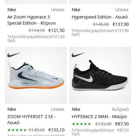
9 λεπτά ανάγνωσης
Nike
Unisex
Nike
Unisex
Weplayvolleyball
Air Zoom Hyperace 3
Hyperspeed Edition
- Λευκό
Πρόγραμμα
Special Edition
- Κίτρινο
€145,00
€137,90
Συνεργατών
€134,95
€121,50
Τελευταία χαμηλότερη
€137,90
Έχετε
τιμή
Τελευταία χαμηλότερη
€121,50
τιμή
τον
δικό
σας
ιστότοπο,
ιστολόγιο,
σελίδα
στο
Facebook
ή
φόρουμ
συζητήσεων;
Nike
Unisex
Nike
Ανδρικά
Αφήστε
ZOOM HYPERSET 2 SE
-
HYPERACE 2 MAN
- Μαύρο
τα
Λευκό
€125,00
€87,50
να
€145,00
€133,10
Τελευταία χαμηλότερη
€87,50
τιμή
σας
Τελευταία χαμηλότερη
€130,50