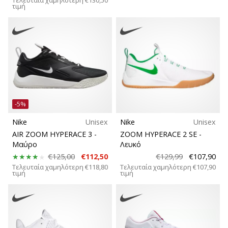
τιμή
αποφέρουν
έσοδα.
…
Εμφάνιση
όλων
των
-5%
άρθρων
Nike
Unisex
Nike
Unisex
AIR ZOOM HYPERACE 3
-
ZOOM HYPERACE 2 SE
-
Μαύρο
Λευκό
€125,00
€112,50
€129,99
€107,90
Τελευταία χαμηλότερη
€118,80
Τελευταία χαμηλότερη
€107,90
τιμή
τιμή