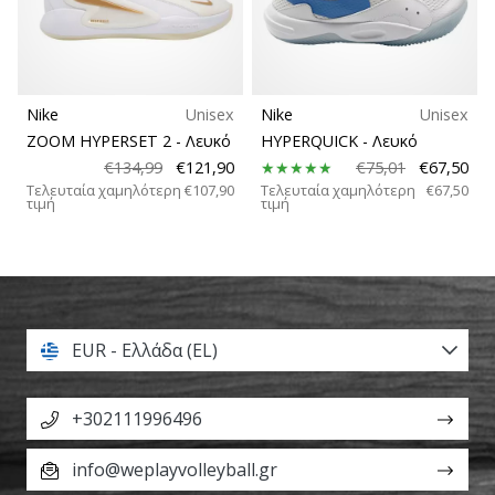
Nike
Unisex
Nike
Unisex
ZOOM HYPERSET 2
- Λευκό
HYPERQUICK
- Λευκό
€134,99
€121,90
€75,01
€67,50
Τελευταία χαμηλότερη
€107,90
Τελευταία χαμηλότερη
€67,50
τιμή
τιμή
EUR - Ελλάδα (EL)
+302111996496
info@weplayvolleyball.gr