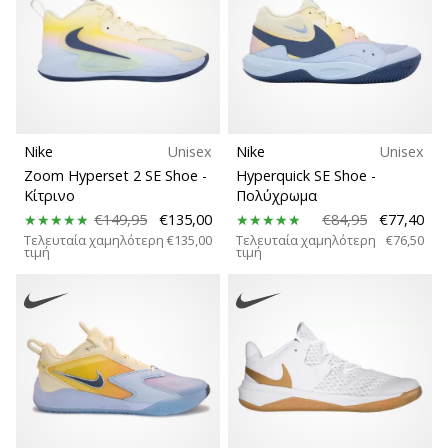
βόλεϊ
Είστε
λάτρης
του
βόλεϊ
όπως
Nike
Unisex
Nike
Unisex
εμείς;
Zoom Hyperset 2 SE Shoe
-
Hyperquick SE Shoe
-
Ελάτε
Κίτρινο
Πολύχρωμα
μαζί
€149,95
€135,00
€84,95
€77,40
μας
Τελευταία χαμηλότερη
€135,00
Τελευταία χαμηλότερη
€76,50
ως
τιμή
τιμή
πρεσβευτής
της
μάρκας
μας.
11. 8. 2022
•