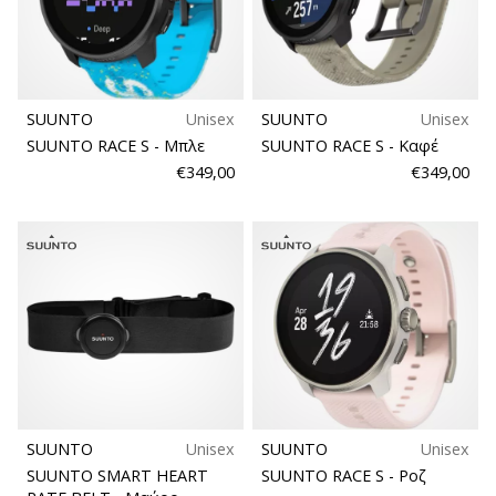
βόλεϊ
Είστε
λάτρης
του
SUUNTO
Unisex
SUUNTO
Unisex
βόλεϊ
SUUNTO RACE S
- Μπλε
SUUNTO RACE S
- Καφέ
όπως
€349,00
€349,00
εμείς;
Ελάτε
μαζί
μας
ως
πρεσβευτής
της
μάρκας
μας.
11. 8. 2022
SUUNTO
Unisex
SUUNTO
Unisex
•
SUUNTO SMART HEART
SUUNTO RACE S
- Ροζ