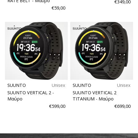
9 λεπτά ανάγνωσης
RATE BELT
- Μαύρο
€349,00
€59,00
Weplayvolleyball
Πρόγραμμα
Συνεργατών
Έχετε
τον
δικό
σας
ιστότοπο,
ιστολόγιο,
σελίδα
στο
SUUNTO
Unisex
SUUNTO
Unisex
Facebook
SUUNTO VERTICAL 2
-
SUUNTO VERTICAL 2
ή
Μαύρο
TITANIUM
- Μαύρο
φόρουμ
€599,00
€699,00
συζητήσεων;
Αφήστε
τα
να
σας