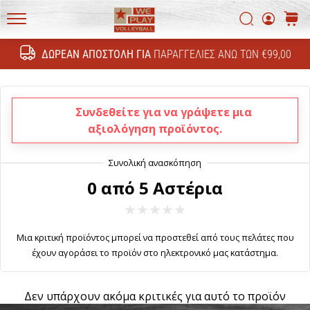
Ανακάλυψε
τις
Αναζήτη
καλάθ
τεχνικές
WePlayVolleyball.gr
ενημερώσεις
ΔΩΡΕΆΝ ΑΠΟΣΤΟΛΉ ΓΙΑ
ΠΑΡΑΓΓΕΛΊΕΣ ΆΝΩ ΤΩΝ €99,00
Αναζήτησ
και
μάθε
αν
Συνδεθείτε για να γράψετε μια
αξίζει
να…
αξιολόγηση προϊόντος.
11. 8. 2022
0 από 5 Αστέρια
•
6 λεπτά ανάγνωσης
Γίνετε
Μια κριτική προϊόντος μπορεί να προστεθεί από τους πελάτες που
πρεσβευτής
έχουν αγοράσει το προϊόν στο ηλεκτρονικό μας κατάστημα.
της
μάρκας
μας
Δεν υπάρχουν ακόμα κριτικές για αυτό το προϊόν
στο