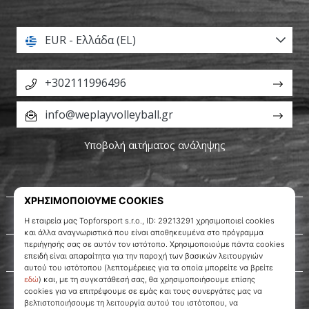
βόλεϊ
Είστε
EUR - Ελλάδα (EL)
λάτρης
του
+302111996496
βόλεϊ
όπως
εμείς;
info@weplayvolleyball.gr
Ελάτε
μαζί
Υποβολή αιτήματος ανάληψης
μας
ως
πρεσβευτής
της
Σχετικά μ' εμάς
μάρκας
μας.
Εξυπηρέτηση πελατών
11. 8. 2022
•