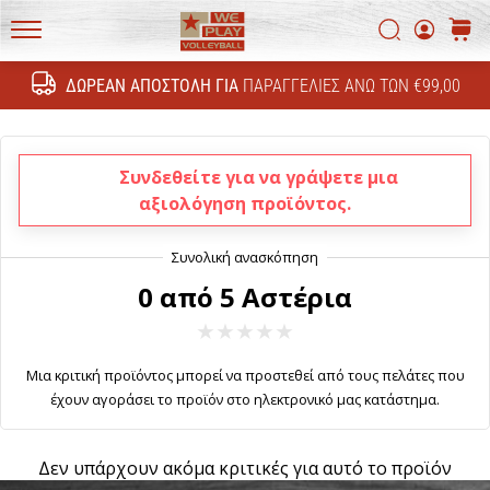
Ανακάλυψε
τις
Αναζήτη
καλάθ
τεχνικές
WePlayVolleyball.gr
ενημερώσεις
ΔΩΡΕΆΝ ΑΠΟΣΤΟΛΉ ΓΙΑ
ΠΑΡΑΓΓΕΛΊΕΣ ΆΝΩ ΤΩΝ €99,00
Αναζήτησ
και
μάθε
αν
Συνδεθείτε για να γράψετε μια
αξίζει
να…
αξιολόγηση προϊόντος.
11. 8. 2022
0 από 5 Αστέρια
•
6 λεπτά ανάγνωσης
Γίνετε
Μια κριτική προϊόντος μπορεί να προστεθεί από τους πελάτες που
πρεσβευτής
έχουν αγοράσει το προϊόν στο ηλεκτρονικό μας κατάστημα.
της
μάρκας
μας
Δεν υπάρχουν ακόμα κριτικές για αυτό το προϊόν
στο