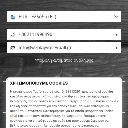
βόλεϊ
Είστε
EUR - Ελλάδα (EL)
λάτρης
του
+302111996496
βόλεϊ
όπως
εμείς;
info@weplayvolleyball.gr
Ελάτε
μαζί
Υποβολή αιτήματος ανάληψης
μας
ως
πρεσβευτής
της
Σχετικά μ' εμάς
μάρκας
μας.
Εξυπηρέτηση πελατών
11. 8. 2022
•