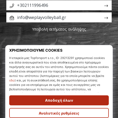
+302111996496
info@weplayvolleyball.gr
Υποβολή αιτήματος ανάληψης
Σχετικά μ' εμάς
Εξυπηρέτηση πελατών
WePlayVolleyball.gr