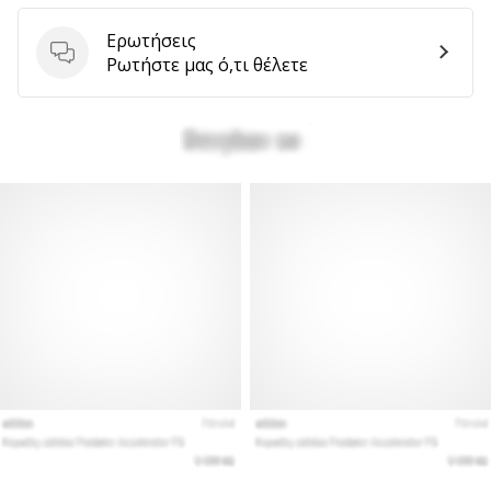
αποφέρουν
Ερωτήσεις
έσοδα.
Ερωτήσεις
Ρωτήστε μας ό,τι θέλετε
…
Εμφάνιση
όλων
των
άρθρων