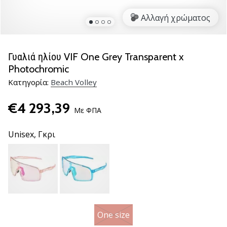
βόλεϊ
Αλλαγή χρώματος
Είστε
λάτρης
του
Γυαλιά ηλίου VIF One Grey Transparent x
βόλεϊ
Photochromic
όπως
Κατηγορία:
Beach Volley
εμείς;
Ελάτε
€4 293,39
μαζί
Με ΦΠΑ
μας
ως
Unisex,
Γκρι
πρεσβευτής
της
μάρκας
μας.
11. 8. 2022
One size
•