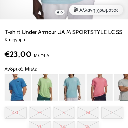
βόλεϊ
Αλλαγή χρώματος
Είστε
λάτρης
του
T-shirt Under Armour UA M SPORTSTYLE LC SS
βόλεϊ
Κατηγορία:
όπως
εμείς;
€23,00
Ελάτε
Με ΦΠΑ
μαζί
μας
Ανδρικά,
Μπλε
ως
πρεσβευτής
της
μάρκας
μας.
4XL
XS
S
M
L
11. 8. 2022
•
XL
XXL
3XL