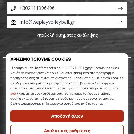
+302111996496
info@weplayvolleyball.gr
Υποβολή αιτήματος ανάληψης
Σχετικά μ' εμάς
Εξυπηρέτηση πελατών
WePlayVolleyball.gr