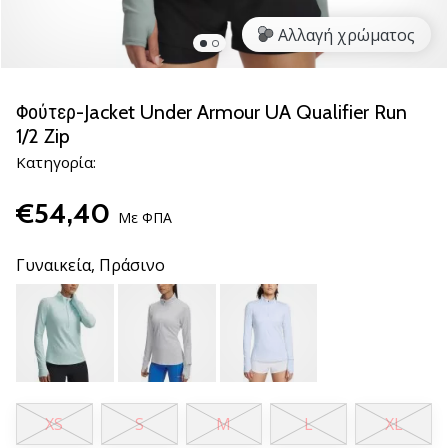
βόλεϊ
Αλλαγή χρώματος
Είστε
λάτρης
του
Φούτερ-Jacket Under Armour UA Qualifier Run
βόλεϊ
1/2 Zip
όπως
Κατηγορία:
εμείς;
Ελάτε
€54,40
μαζί
Με ΦΠΑ
μας
ως
Γυναικεία,
Πράσινο
πρεσβευτής
της
μάρκας
μας.
11. 8. 2022
XS
S
M
L
XL
•