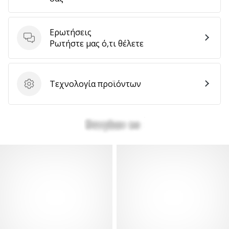
αποφέρουν
έσοδα.
…
Ερωτήσεις
Ερωτήσεις
Ρωτήστε μας ό,τι θέλετε
Εμφάνιση
Τεχνολογία προϊόντων
όλων
Τεχνολογία προϊόντων
των
άρθρων