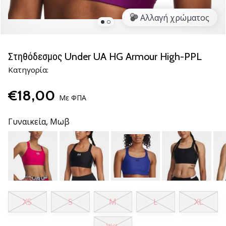
βόλεϊ
Αλλαγή χρώματος
Είστε
λάτρης
του
Στηθόδεσμος Under UA HG Armour High-PPL
βόλεϊ
Κατηγορία:
όπως
εμείς;
€18,00
Ελάτε
Με ΦΠΑ
μαζί
μας
Γυναικεία,
Μωβ
ως
πρεσβευτής
της
μάρκας
μας.
XS
S
M
L
XL
11. 8. 2022
•