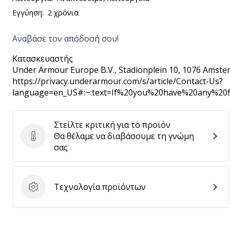
Εγγύηση:
2 χρόνια
Αναβάσε τον απόδοσή σου!
Κατασκευαστής
Under Armour Europe B.V.
, Stadionplein 10, 1076 Amste
https://privacy.underarmour.com/s/article/Contact-Us?
language=en_US#:~:text=If%20you%20have%20any%2
Στείλτε κριτική για το προϊόν
Θα θέλαμε να διαβάσουμε τη γνώμη
Στείλτε κριτική για το προϊόν
σας
Τεχνολογία προϊόντων
Τεχνολογία προϊόντων