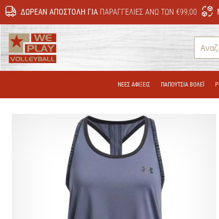
ΔΩΡΕΆΝ ΑΠΟΣΤΟΛΉ ΓΙΑ
ΠΑΡΑΓΓΕΛΊΕΣ ΆΝΩ ΤΩΝ €99,00
WePlayVolleyball.gr
ΝΕΕΣ ΑΦΙΞΕΙΣ
ΠΑΠΟΎΤΣΙΑ ΒΌΛΕΪ
Ρ