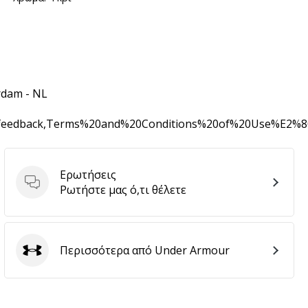
rdam - NL
0feedback,Terms%20and%20Conditions%20of%20Use%E2%
Ερωτήσεις
Ερωτήσεις
Ρωτήστε μας ό,τι θέλετε
Περισσότερα από Under Armour
Under Armour