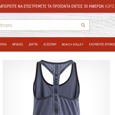
ΜΠΟΡΕΊΤΕ ΝΑ ΕΠΙΣΤΡΈΨΕΤΕ ΤΑ ΠΡΟΪΌΝΤΑ ΕΝΤΌΣ 30 ΗΜΕΡΏΝ
ΧΩΡΊΣ
Αναζήτηση
ΟΎΧΑ
ΜΠΑΛΕΣ
ΔΊΧΤΥΑ
ΑΞΕΣΟΥΑΡ
BEACH VOLLEY
ΕΛΕΥΘΕΡΟΣ ΧΡΟΝΟ