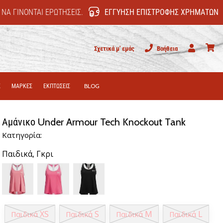
 ΝΑ ΓΊΝΟΝΤΑΙ ΕΡΩΤΉΣΕΙΣ.
ΕΓΓΎΗΣΗ ΕΠΙΣΤΡΟΦΉΣ ΧΡΗΜΆΤΩΝ
Σχετικά μ' εμάς
Βοήθεια
Χρήστης
καλάθι
Σ
ΜΑΡΚΕΣ
ΕΚΠΤΩΣΕΙΣ
BLOG
Αμάνικο Under Armour Tech Knockout Tank
Κατηγορία:
Παιδικά,
Γκρι
XS
S
M
L
Παιδικά
Παιδικά
Παιδικά
Παιδικά