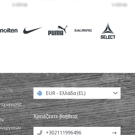
EUR - Ελλάδα (EL)
αναχώρησης
Χρειάζεστε βοήθεια;
όν
Συνεργατών
+302111996496