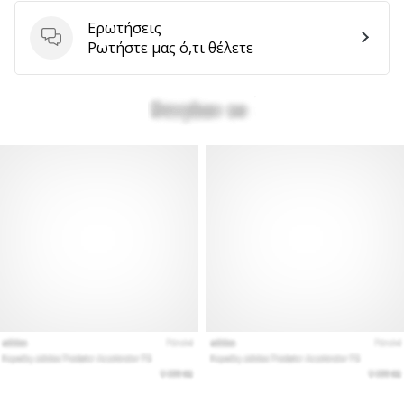
αποφέρουν
Ερωτήσεις
έσοδα.
Ερωτήσεις
Ρωτήστε μας ό,τι θέλετε
…
Εμφάνιση
όλων
των
άρθρων