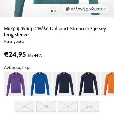
βόλεϊ
Αλλαγή χρώματος
Είστε
λάτρης
του
Μακρυμάνικη φανέλα Uhlsport Stream 22 jersey
βόλεϊ
long sleeve
όπως
Κατηγορία:
εμείς;
Ελάτε
€24,95
μαζί
Με ΦΠΑ
μας
ως
Ανδρικά,
Γκρι
πρεσβευτής
της
μάρκας
μας.
11. 8. 2022
S
M
L
3XL
•