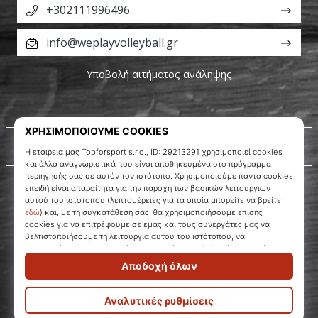
+302111996496
info@weplayvolleyball.gr
Υποβολή αιτήματος ανάληψης
Σχετικά μ' εμάς
Εξυπηρέτηση πελατών
WePlayVolleyball.gr