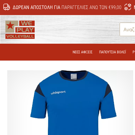
ΔΩΡΕΆΝ ΑΠΟΣΤΟΛΉ ΓΙΑ
ΠΑΡΑΓΓΕΛΊΕΣ ΆΝΩ ΤΩΝ €99,00
WePlayVolleyball.gr
ΝΕΕΣ ΑΦΙΞΕΙΣ
ΠΑΠΟΎΤΣΙΑ ΒΌΛΕΪ
Ρ