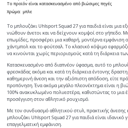
Το προϊόν είναι κατασκευασμένο από βιώσιμες πηγές
Χρώμα:
μπλε
Το μπλουζάκι Uhlsport Squad 27 για παιδιά είναι μια ε
νιώθουν άνετοι και να δείχνουν κομψοί στο γήπεδο. Μ
επωμίδες, προσφέρει μια καθαρή, μοντέρνα εμφάνιση 
χάντμπολ και το φούτσαλ. Το κλασικό κόψιμο εφαρμόζει
να κινούνται χωρίς περιορισμούς κατά τη διάρκεια τ
Κατασκευασμένο από διαπνέον ύφασμα, αυτό το μπλουζ
φρεσκάδας ακόμα και κατά τη διάρκεια έντονης δραστη
καθημερινή άνεση και την αξιόπιστη απόδοση, είτε πρό
προπόνηση. Ένα ακόμα μεγάλο πλεονέκτημα είναι η βιώ
100% ανακυκλωμένο πολυεστέρα, καθιστώντας το μια έξ
προσέγγιση στον αθλητικό ρουχισμό.
Με τον συνδυασμό αθλητικού στυλ, πρακτικής άνεσης κ
μπλουζάκι Uhlsport Squad 27 για παιδιά είναι ιδανικό
επαγγελματική εμφάνιση.