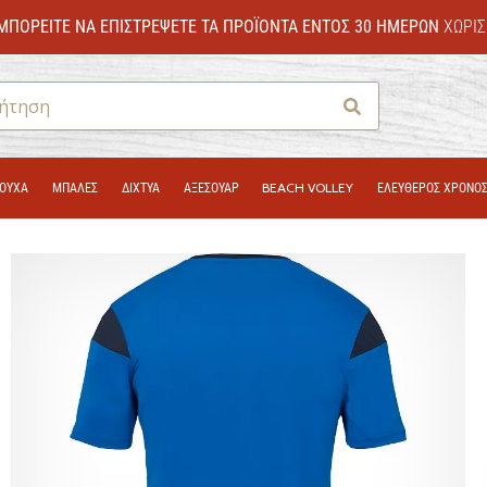
ΜΠΟΡΕΊΤΕ ΝΑ ΕΠΙΣΤΡΈΨΕΤΕ ΤΑ ΠΡΟΪΌΝΤΑ ΕΝΤΌΣ 30 ΗΜΕΡΏΝ
ΧΩΡΊΣ
Αναζήτηση
ΟΎΧΑ
ΜΠΑΛΕΣ
ΔΊΧΤΥΑ
ΑΞΕΣΟΥΑΡ
BEACH VOLLEY
ΕΛΕΥΘΕΡΟΣ ΧΡΟΝΟ