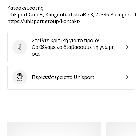
Κατασκευαστής
Uhlsport GmbH
, Klingenbachstraße 3, 72336 Balingen -
https://uhlsport.group/kontakt/
Στείλτε κριτική για το προϊόν
Θα θέλαμε να διαβάσουμε τη γνώμη
Στείλτε κριτική για το προϊόν
σας
Περισσότερα από Uhlsport
Uhlsport