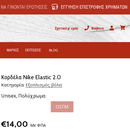
 ΝΑ ΓΊΝΟΝΤΑΙ ΕΡΩΤΉΣΕΙΣ.
ΕΓΓΎΗΣΗ ΕΠΙΣΤΡΟΦΉΣ ΧΡΗΜΆΤΩΝ
Σχετικά μ' εμάς
Βοήθεια
Χρήστης
καλάθι
Σ
ΜΑΡΚΕΣ
ΕΚΠΤΩΣΕΙΣ
BLOG
Κορδέλα Nike Elastic 2.0
Κατηγορία:
Εξοπλισμός βόλεϊ
Unisex,
Πολύχρωμα
OSFM
€14,00
Με ΦΠΑ