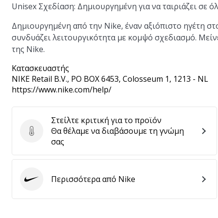
Unisex Σχεδίαση:
Δημιουργημένη για να ταιριάζει σε ό
Δημιουργημένη από την Nike, έναν αξιόπιστο ηγέτη στ
συνδυάζει λειτουργικότητα με κομψό σχεδιασμό. Μείνε
της Nike.
Κατασκευαστής
NIKE Retail B.V.
, PO BOX 6453, Colosseum 1, 1213 - NL
https://www.nike.com/help/
Στείλτε κριτική για το προϊόν
Θα θέλαμε να διαβάσουμε τη γνώμη
Στείλτε κριτική για το προϊόν
σας
Περισσότερα από Nike
Nike