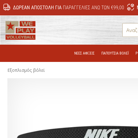
ΔΩΡΕΆΝ ΑΠΟΣΤΟΛΉ ΓΙΑ
ΠΑΡΑΓΓΕΛΊΕΣ ΆΝΩ ΤΩΝ €99,00
WePlayVolleyball.gr
ΝΕΕΣ ΑΦΙΞΕΙΣ
ΠΑΠΟΎΤΣΙΑ ΒΌΛΕΪ
Ρ
Εξοπλισμός βόλεϊ