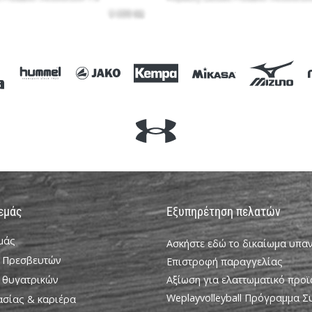
 εμάς
Εξυπηρέτηση πελατών
εμάς
Ασκήστε εδώ το δικαίωμα υπ
 Πρεσβευτών
Επιστροφή παραγγελίας
 θυγατρικών
Αξίωση για ελαττωματικό προϊ
Weplayvolleyball Πρόγραμμα 
ασίας & καριέρα