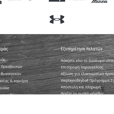
 εμάς
Εξυπηρέτηση πελατών
εμάς
Ασκήστε εδώ το δικαίωμα υπ
 Πρεσβευτών
Επιστροφή παραγγελίας
 θυγατρικών
Αξίωση για ελαττωματικό προϊ
Weplayvolleyball Πρόγραμμα 
ασίας & καριέρα
Αποστολή και πληρωμή
ookie
Βρείτε το σωστό μέγεθος
ροϋποθέσεις
Επικοινωνία
Συχνές ερωτήσεις
Πολιτική απορρήτου