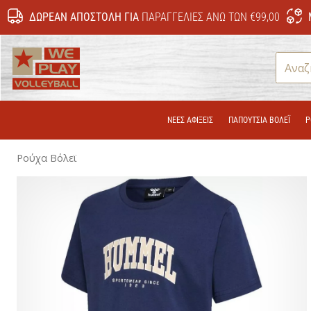
ΔΩΡΕΆΝ ΑΠΟΣΤΟΛΉ ΓΙΑ
ΠΑΡΑΓΓΕΛΊΕΣ ΆΝΩ ΤΩΝ €99,00
WePlayVolleyball.gr
ΝΕΕΣ ΑΦΙΞΕΙΣ
ΠΑΠΟΎΤΣΙΑ ΒΌΛΕΪ
Ρ
Ρούχα Βόλεϊ