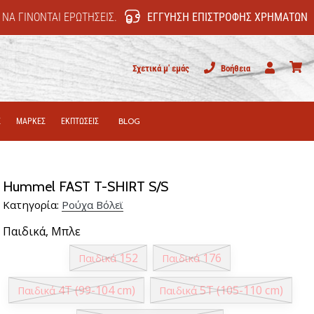
 ΝΑ ΓΊΝΟΝΤΑΙ ΕΡΩΤΉΣΕΙΣ.
ΕΓΓΎΗΣΗ ΕΠΙΣΤΡΟΦΉΣ ΧΡΗΜΆΤΩΝ
Σχετικά μ' εμάς
Βοήθεια
Χρήστης
καλάθι
Σ
ΜΑΡΚΕΣ
ΕΚΠΤΩΣΕΙΣ
BLOG
Hummel FAST T-SHIRT S/S
Κατηγορία:
Ρούχα Βόλεϊ
Παιδικά,
Μπλε
152
176
Παιδικά
Παιδικά
4T (99-104 cm)
5T (105-110 cm)
Παιδικά
Παιδικά