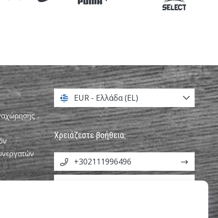
EUR - Ελλάδα (EL)
αναχώρησης
Χρειάζεστε βοήθεια;
όν
Συνεργατών
+302111996496
info@weplayvolleyball.gr