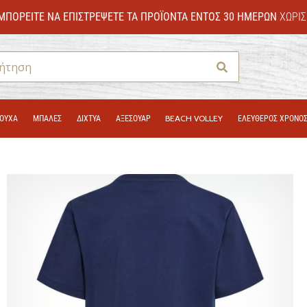
ΜΠΟΡΕΊΤΕ ΝΑ ΕΠΙΣΤΡΈΨΕΤΕ ΤΑ ΠΡΟΪΌΝΤΑ ΕΝΤΌΣ 30 ΗΜΕΡΏΝ
ΧΩΡΊΣ
Αναζήτηση
ΟΎΧΑ
ΜΠΑΛΕΣ
ΔΊΧΤΥΑ
ΑΞΕΣΟΥΑΡ
BEACH VOLLEY
ΕΛΕΥΘΕΡΟΣ ΧΡΟΝΟ