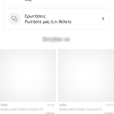
αποφέρουν
έσοδα.
…
Ερωτήσεις
Ερωτήσεις
Ρωτήστε μας ό,τι θέλετε
Εμφάνιση
όλων
των
άρθρων