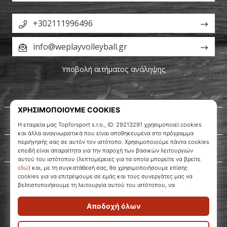
+302111996496
info@weplayvolleyball.gr
Υποβολή αιτήματος ανάληψης
Σχετικά μ' εμάς
Εξυπηρέτηση πελατών
WePlayVolleyball.gr