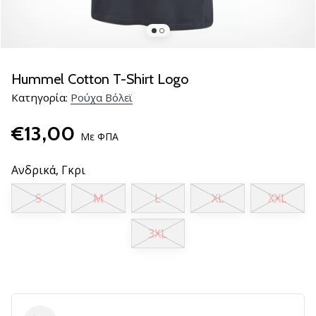
βόλεϊ
Είστε
λάτρης
του
Hummel Cotton T-Shirt Logo
βόλεϊ
Κατηγορία:
Ρούχα Βόλεϊ
όπως
εμείς;
€13,00
Ελάτε
Με ΦΠΑ
μαζί
μας
Ανδρικά,
Γκρι
ως
πρεσβευτής
S
M
L
XL
XXL
της
μάρκας
3XL
μας.
11. 8. 2022
•