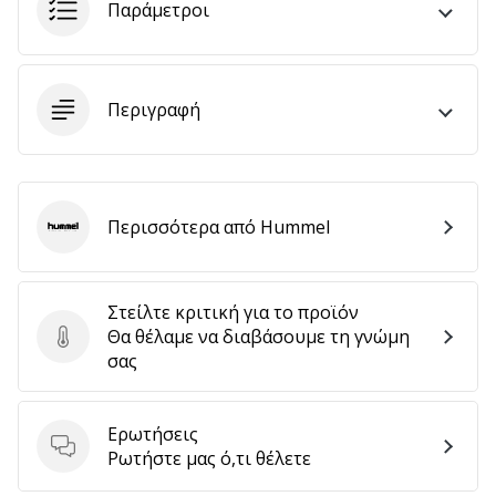
9 λεπτά ανάγνωσης
Παράμετροι
Weplayvolleyball
Πρόγραμμα
Συνεργατών
Περιγραφή
Έχετε
τον
δικό
σας
ιστότοπο,
Περισσότερα από Hummel
Hummel
ιστολόγιο,
σελίδα
στο
Στείλτε κριτική για το προϊόν
Facebook
Θα θέλαμε να διαβάσουμε τη γνώμη
ή
Στείλτε κριτική για το προϊόν
σας
φόρουμ
συζητήσεων;
Αφήστε
Ερωτήσεις
τα
Ερωτήσεις
Ρωτήστε μας ό,τι θέλετε
να
σας