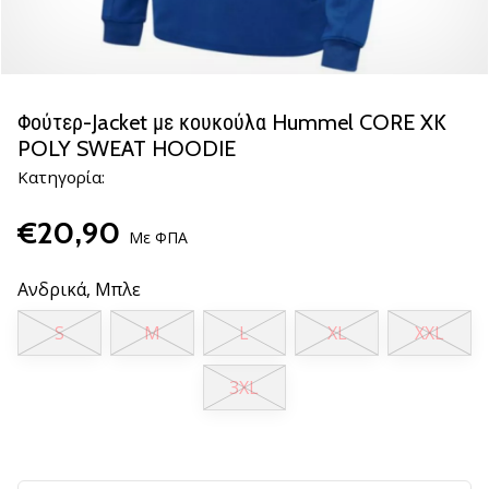
βόλεϊ
Είστε
λάτρης
του
Φούτερ-Jacket με κουκούλα Hummel CORE XK
βόλεϊ
POLY SWEAT HOODIE
όπως
Κατηγορία:
εμείς;
Ελάτε
€20,90
μαζί
Με ΦΠΑ
μας
ως
Ανδρικά,
Μπλε
πρεσβευτής
της
S
M
L
XL
XXL
μάρκας
μας.
3XL
11. 8. 2022
•