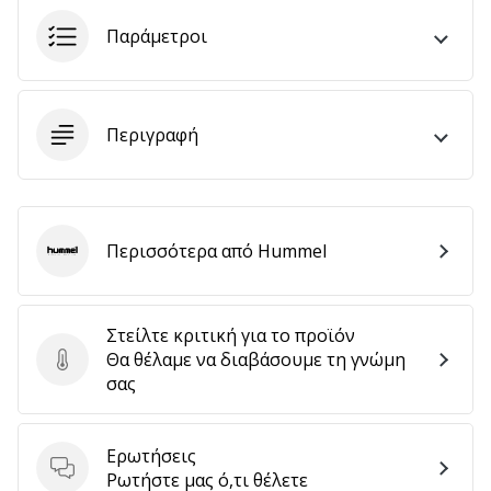
9 λεπτά ανάγνωσης
Weplayvolleyball
Παράμετροι
Πρόγραμμα
Συνεργατών
Έχετε
Περιγραφή
τον
δικό
σας
ιστότοπο,
ιστολόγιο,
Περισσότερα από Hummel
Hummel
σελίδα
στο
Facebook
Στείλτε κριτική για το προϊόν
ή
Θα θέλαμε να διαβάσουμε τη γνώμη
φόρουμ
Στείλτε κριτική για το προϊόν
σας
συζητήσεων;
Αφήστε
τα
Ερωτήσεις
να
Ερωτήσεις
Ρωτήστε μας ό,τι θέλετε
σας