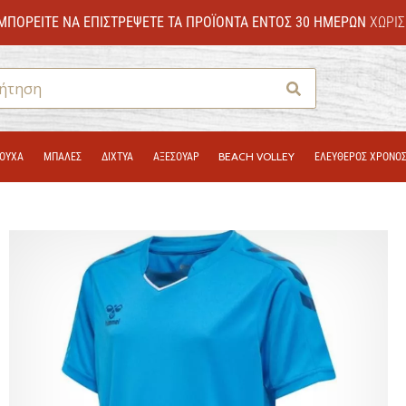
ΜΠΟΡΕΊΤΕ ΝΑ ΕΠΙΣΤΡΈΨΕΤΕ ΤΑ ΠΡΟΪΌΝΤΑ ΕΝΤΌΣ 30 ΗΜΕΡΏΝ
ΧΩΡΊΣ
Αναζήτηση
ΟΎΧΑ
ΜΠΑΛΕΣ
ΔΊΧΤΥΑ
ΑΞΕΣΟΥΑΡ
BEACH VOLLEY
ΕΛΕΥΘΕΡΟΣ ΧΡΟΝΟ