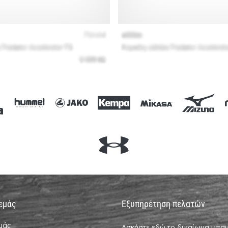
 εμάς
Εξυπηρέτηση πελατών
εμάς
Ασκήστε εδώ το δικαίωμα υπ