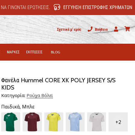
 ΝΑ ΓΊΝΟΝΤΑΙ ΕΡΩΤΉΣΕΙΣ.
ΕΓΓΎΗΣΗ ΕΠΙΣΤΡΟΦΉΣ ΧΡΗΜΆΤΩΝ
Σχετικά μ' εμάς
Βοήθεια
Χρήστης
καλάθι
Σ
ΜΑΡΚΕΣ
ΕΚΠΤΩΣΕΙΣ
BLOG
Φανέλα Hummel CORE XK POLY JERSEY S/S
KIDS
Κατηγορία:
Ρούχα Βόλεϊ
Παιδικά,
Μπλε
+2