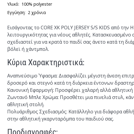
Υλικό:
100% polyester
Εγγύηση:
2 χρόνια
Εισάγοντας το
CORE XK POLY JERSEY S/S KIDS
από την H
λειτουργικότητας για νέους αθλητές. Κατασκευασμένο 
σχεδιαστεί για να κρατά το παιδί σας άνετο κατά τη δι
βόλεϊ ή χάντμπολ.
Κύρια Χαρακτηριστικά:
Αναπνεύσιμο Ύφασμα:
Διασφαλίζει μέγιστη άνεση επιτρ
δροσερό και στεγνό κατά τη διάρκεια έντονων δραστη
Κανονική Εφαρμογή:
Προσφέρει χαλαρή αλλά αθλητική ε
Ζωντανό Μπλε Χρώμα:
Προσθέτει μια πινελιά στυλ, κά
αθλητική στολή.
Πολυάριθμος Σχεδιασμός:
Κατάλληλο για διάφορα αθλή
στην αθλητική γκαρνταρόμπα του παιδιού σας.
Προδιαγραφές: