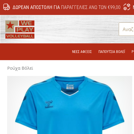
ΔΩΡΕΆΝ ΑΠΟΣΤΟΛΉ ΓΙΑ
ΠΑΡΑΓΓΕΛΊΕΣ ΆΝΩ ΤΩΝ €99,00
WePlayVolleyball.gr
ΝΕΕΣ ΑΦΙΞΕΙΣ
ΠΑΠΟΎΤΣΙΑ ΒΌΛΕΪ
Ρ
Ρούχα Βόλεϊ