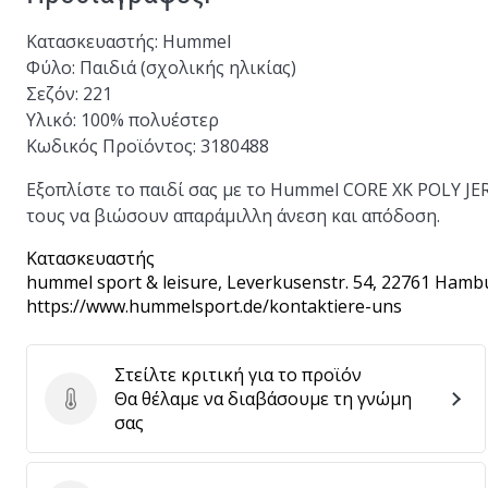
Κατασκευαστής:
Hummel
Φύλο:
Παιδιά (σχολικής ηλικίας)
Σεζόν:
221
Υλικό:
100% πολυέστερ
Κωδικός Προϊόντος:
3180488
Εξοπλίστε το παιδί σας με το Hummel CORE XK POLY JER
τους να βιώσουν απαράμιλλη άνεση και απόδοση.
Κατασκευαστής
hummel sport & leisure
, Leverkusenstr. 54, 22761 Hamb
https://www.hummelsport.de/kontaktiere-uns
Στείλτε κριτική για το προϊόν
Θα θέλαμε να διαβάσουμε τη γνώμη
Στείλτε κριτική για το προϊόν
σας