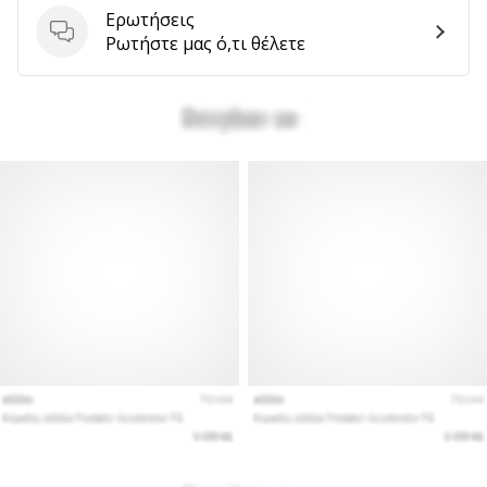
αποφέρουν
Ερωτήσεις
Ερωτήσεις
έσοδα.
Ρωτήστε μας ό,τι θέλετε
…
Εμφάνιση
όλων
των
άρθρων