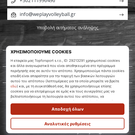
+302111996496
info@weplayvolleyball.gr
Υποβολή αιτήματος ανάληψης
Σχετικά μ' εμάς
Εξυπηρέτηση πελατών
WePlayVolleyball.gr
© 2010 – 2026
WePlayVolleyball.gr