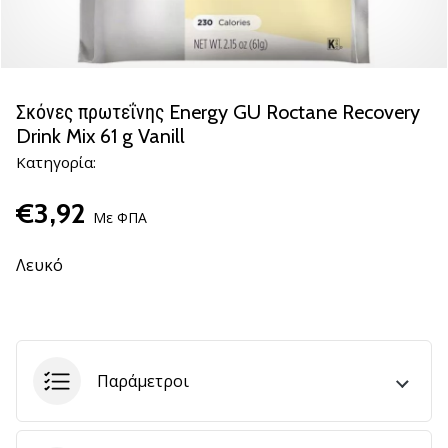
βόλεϊ
Είστε
λάτρης
του
Σκόνες πρωτεΐνης Energy GU Roctane Recovery
βόλεϊ
Drink Mix 61 g Vanill
όπως
Κατηγορία:
εμείς;
Ελάτε
€3,92
μαζί
Με ΦΠΑ
μας
ως
Λευκό
πρεσβευτής
της
μάρκας
μας.
Παράμετροι
11. 8. 2022
•