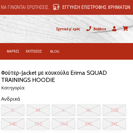
 ΝΑ ΓΊΝΟΝΤΑΙ ΕΡΩΤΉΣΕΙΣ.
ΕΓΓΎΗΣΗ ΕΠΙΣΤΡΟΦΉΣ ΧΡΗΜΆΤΩΝ
Σχετικά μ' εμάς
Βοήθεια
Χρήστης
καλάθι
Σ
ΜΑΡΚΕΣ
ΕΚΠΤΩΣΕΙΣ
BLOG
Φούτερ-Jacket με κουκούλα Erima SQUAD
TRAININGS HOODIE
Κατηγορία:
Ανδρικά
S
M
L
XL
128
140
152
164
XXL
3XL