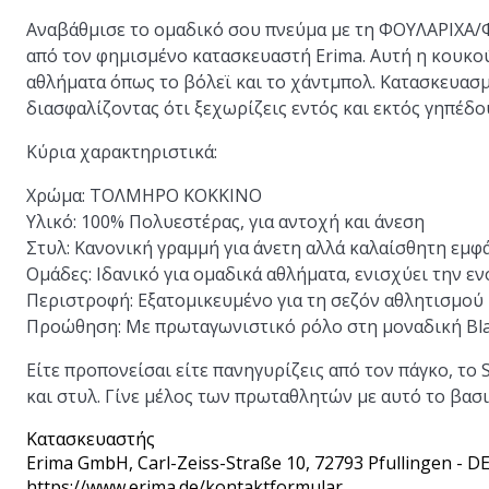
Αναβάθμισε το ομαδικό σου πνεύμα με τη ΦΟΥΛΑΡΙΧ
από τον φημισμένο κατασκευαστή Erima. Αυτή η κουκούλ
αθλήματα όπως το βόλεϊ και το χάντμπολ. Κατασκευασμέ
διασφαλίζοντας ότι ξεχωρίζεις εντός και εκτός γηπέδο
Κύρια χαρακτηριστικά:
Χρώμα: ΤΟΛΜΗΡΟ ΚΟΚΚΙΝΟ
Υλικό: 100% Πολυεστέρας, για αντοχή και άνεση
Στυλ: Κανονική γραμμή για άνετη αλλά καλαίσθητη εμφ
Ομάδες: Ιδανικό για ομαδικά αθλήματα, ενισχύει την ε
Περιστροφή: Εξατομικευμένο για τη σεζόν αθλητισμού
Προώθηση: Με πρωταγωνιστικό ρόλο στη μοναδική Bl
Είτε προπονείσαι είτε πανηγυρίζεις από τον πάγκο, 
και στυλ. Γίνε μέλος των πρωταθλητών με αυτό το βασ
Κατασκευαστής
Erima GmbH
, Carl-Zeiss-Straße 10, 72793 Pfullingen - D
https://www.erima.de/kontaktformular