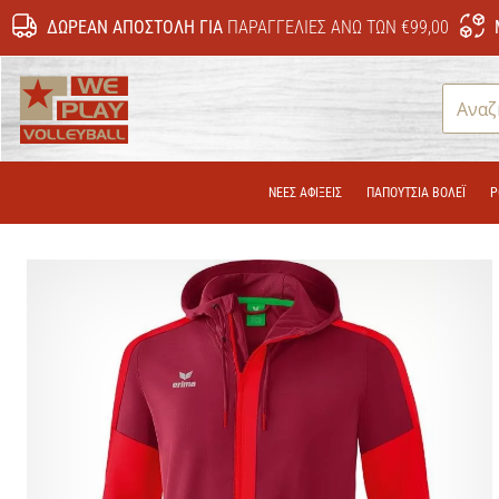
ΔΩΡΕΆΝ ΑΠΟΣΤΟΛΉ ΓΙΑ
ΠΑΡΑΓΓΕΛΊΕΣ ΆΝΩ ΤΩΝ €99,00
WePlayVolleyball.gr
ΝΕΕΣ ΑΦΙΞΕΙΣ
ΠΑΠΟΎΤΣΙΑ ΒΌΛΕΪ
Ρ