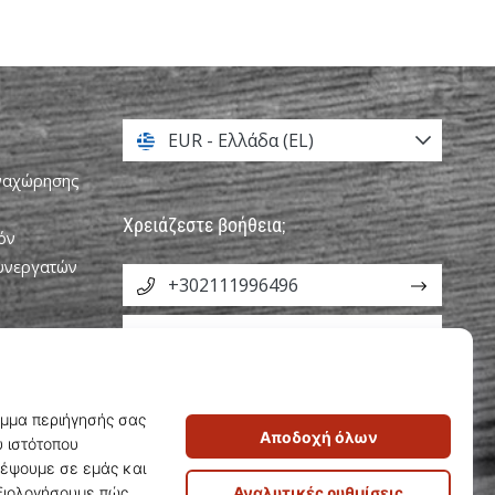
EUR - Ελλάδα (EL)
αναχώρησης
Χρειάζεστε βοήθεια;
όν
Συνεργατών
+302111996496
info@weplayvolleyball.gr