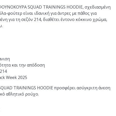
Α/ΦΟΥΝΟΚΟΥΡΑ SQUAD TRAININGS HOODIE, σχεδιασμένη
α-φούτερ είναι ιδανική για άντρες με πάθος για
νη για τη σεζόν 214, διαθέτει έντονο κόκκινο χρώμα,
υ.
άνιση
νότητα και την απόδοση
 214
ack Week 2025
το SQUAD TRAININGS HOODIE προσφέρει ασύγκριτη άνεση
ικό αθλητικό ρούχο.
E