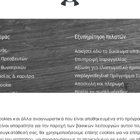
 εμάς
Εξυπηρέτηση πελατών
εμάς
Ασκήστε εδώ το δικαίωμα υπ
 Πρεσβευτών
Επιστροφή παραγγελίας
 θυγατρικών
Αξίωση για ελαττωματικό προϊ
Weplayvolleyball Πρόγραμμα 
ασίας & καριέρα
Αποστολή και πληρωμή
ookie
Βρείτε το σωστό μέγεθος
ροϋποθέσεις
Επικοινωνία
Συχνές ερωτήσεις
Πολιτική απορρήτου
Πρόγραμμα Πρεσβευτών