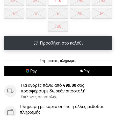
XXL
3XL
116
140
152
9 λεπτά ανάγνωσης
Weplayvolleyball
164
S
L
XL
M
Πρόγραμμα
Συνεργατών
128
Έχετε
τον
δικό
Προσθήκη στο καλάθι
σας
ιστότοπο,
ιστολόγιο,
σελίδα
στο
Facebook
ή
Για αγορές πάνω από
€99,00
σας
φόρουμ
προσφέρουμε δωρεάν αποστολή
συζητήσεων;
Επιλογές αποστολής
Αφήστε
τα
Πληρωμή με κάρτα online ή άλλες μέθοδοι
να
πληρωμής
σας