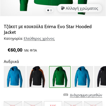
βόλεϊ
Αλλαγή χρώματος
Είστε
λάτρης
του
Τζάκετ με κουκούλα Erima Evo Star Hooded
βόλεϊ
Jacket
όπως
Κατηγορία:
Ελεύθερος χρόνος
εμείς;
Ελάτε
€60,00
μαζί
Με ΦΠΑ
μας
ως
Ανδρικά
πρεσβευτής
της
μάρκας
μας.
Διάγραμμα μεγεθών
11. 8. 2022
•