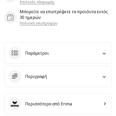
Επιλογές πληρωμής
αποφέρουν
έσοδα.
Μπορείτε να επιστρέψετε τα προϊόντα εντός
…
30 ημερών
Πολιτική επιστροφών
Εμφάνιση
όλων
των
Παράμετροι
άρθρων
Περιγραφή
Περισσότερα από Erima
Erima