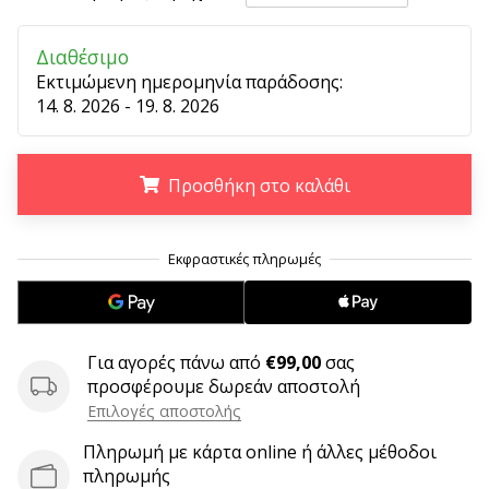
9 λεπτά ανάγνωσης
Weplayvolleyball
Διαθέσιμο
Πρόγραμμα
Εκτιμώμενη ημερομηνία παράδοσης:
Συνεργατών
14. 8. 2026 - 19. 8. 2026
Έχετε
τον
δικό
Προσθήκη στο καλάθι
σας
ιστότοπο,
ιστολόγιο,
.
.
.
σελίδα
στο
Facebook
ή
Για αγορές πάνω από
€99,00
σας
φόρουμ
προσφέρουμε δωρεάν αποστολή
συζητήσεων;
Αφήστε
Επιλογές αποστολής
τα
Πληρωμή με κάρτα online ή άλλες μέθοδοι
να
πληρωμής
σας