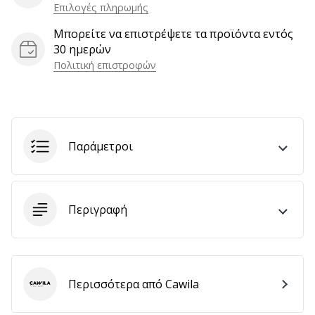
Επιλογές πληρωμής
αποφέρουν
έσοδα.
Μπορείτε να επιστρέψετε τα προϊόντα εντός
…
30 ημερών
Πολιτική επιστροφών
Εμφάνιση
όλων
των
Παράμετροι
άρθρων
Περιγραφή
Περισσότερα από Cawila
Cawila