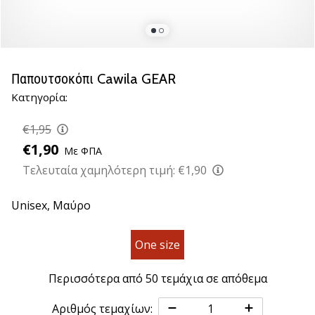
βόλεϊ
Είστε
λάτρης
του
Παπουτσοκόπι Cawila GEAR
βόλεϊ
Κατηγορία:
όπως
εμείς;
€1,95
Ελάτε
μαζί
€1,90
Με ΦΠΑ
μας
Τελευταία χαμηλότερη τιμή:
€1,90
ως
πρεσβευτής
Unisex,
Μαύρο
της
μάρκας
μας.
One size
Περισσότερα από 50 τεμάχια σε απόθεμα
11. 8. 2022
•
Αριθμός τεμαχίων: