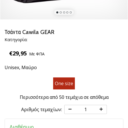
βόλεϊ
Είστε
λάτρης
του
Τσάντα Cawila GEAR
βόλεϊ
Κατηγορία:
όπως
εμείς;
€29,95
Ελάτε
Με ΦΠΑ
μαζί
μας
Unisex,
Μαύρο
ως
πρεσβευτής
One size
της
μάρκας
Περισσότερα από 50 τεμάχια σε απόθεμα
μας.
Αριθμός τεμαχίων:
11. 8. 2022
•
Διαθέσιμο