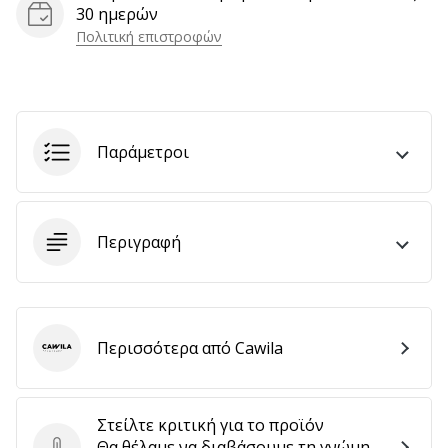
30 ημερών
αποφέρουν
Πολιτική επιστροφών
έσοδα.
…
Εμφάνιση
Παράμετροι
όλων
των
άρθρων
Περιγραφή
Περισσότερα από Cawila
Cawila
Στείλτε κριτική για το προϊόν
Θα θέλαμε να διαβάσουμε τη γνώμη