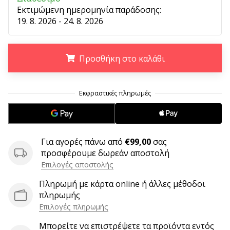
9 λεπτά ανάγνωσης
Εκτιμώμενη ημερομηνία παράδοσης:
Weplayvolleyball
19. 8. 2026 - 24. 8. 2026
Πρόγραμμα
Συνεργατών
Έχετε
Προσθήκη στο καλάθι
τον
δικό
.
.
.
σας
ιστότοπο,
ιστολόγιο,
σελίδα
στο
Για αγορές πάνω από
€99,00
σας
Facebook
προσφέρουμε δωρεάν αποστολή
ή
Επιλογές αποστολής
φόρουμ
συζητήσεων;
Πληρωμή με κάρτα online ή άλλες μέθοδοι
Αφήστε
πληρωμής
τα
Επιλογές πληρωμής
να
Μπορείτε να επιστρέψετε τα προϊόντα εντός
σας