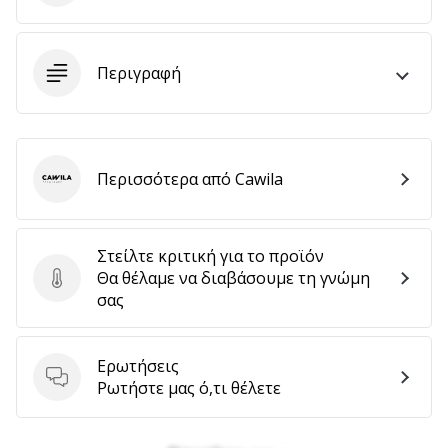
9 λεπτά ανάγνωσης
Weplayvolleyball
Πρόγραμμα
Περιγραφή
Συνεργατών
Έχετε
τον
δικό
σας
Περισσότερα από Cawila
Cawila
ιστότοπο,
ιστολόγιο,
σελίδα
Στείλτε κριτική για το προϊόν
στο
Θα θέλαμε να διαβάσουμε τη γνώμη
Στείλτε κριτική για το προϊόν
Facebook
σας
ή
φόρουμ
συζητήσεων;
Ερωτήσεις
Αφήστε
Ερωτήσεις
Ρωτήστε μας ό,τι θέλετε
τα
να
σας