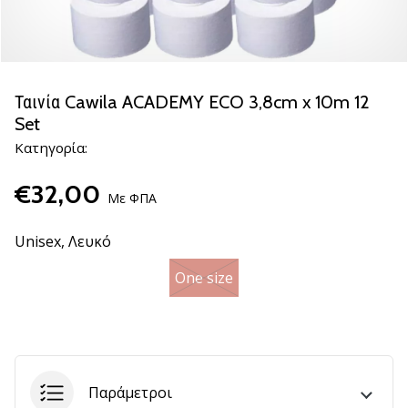
βόλεϊ
Είστε
λάτρης
του
Ταινία Cawila ACADEMY ECO 3,8cm x 10m 12
βόλεϊ
Set
όπως
Κατηγορία:
εμείς;
Ελάτε
€32,00
μαζί
Με ΦΠΑ
μας
ως
Unisex,
Λευκό
πρεσβευτής
της
One size
μάρκας
μας.
11. 8. 2022
•
Παράμετροι