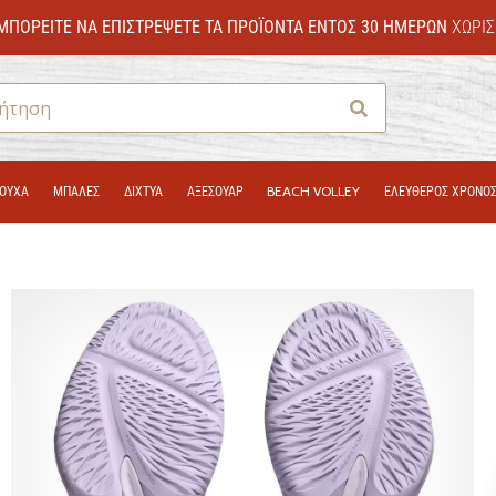
ΜΠΟΡΕΊΤΕ ΝΑ ΕΠΙΣΤΡΈΨΕΤΕ ΤΑ ΠΡΟΪΌΝΤΑ ΕΝΤΌΣ 30 ΗΜΕΡΏΝ
ΧΩΡΊΣ
Αναζήτηση
ΟΎΧΑ
ΜΠΑΛΕΣ
ΔΊΧΤΥΑ
ΑΞΕΣΟΥΑΡ
BEACH VOLLEY
ΕΛΕΥΘΕΡΟΣ ΧΡΟΝΟ