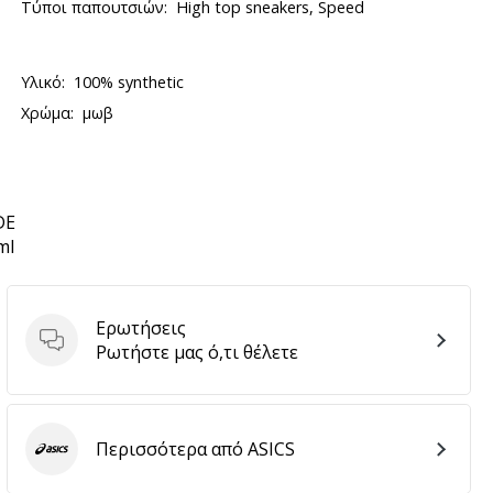
Τύποι παπουτσιών:
High top sneakers, Speed
Υλικό:
100% synthetic
Χρώμα:
μωβ
DE
ml
Ερωτήσεις
Ερωτήσεις
Ρωτήστε μας ό,τι θέλετε
Περισσότερα από ASICS
ASICS