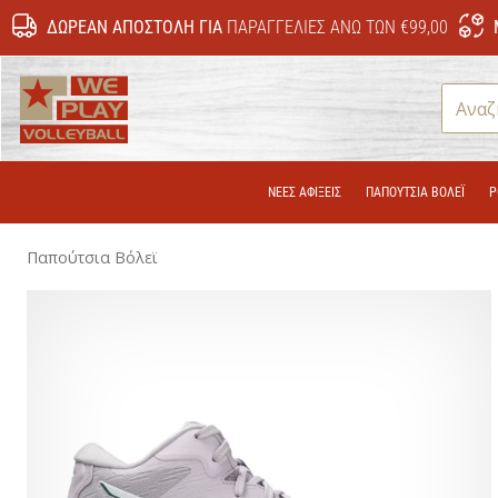
ΔΩΡΕΆΝ ΑΠΟΣΤΟΛΉ ΓΙΑ
ΠΑΡΑΓΓΕΛΊΕΣ ΆΝΩ ΤΩΝ €99,00
WePlayVolleyball.gr
ΝΕΕΣ ΑΦΙΞΕΙΣ
ΠΑΠΟΎΤΣΙΑ ΒΌΛΕΪ
Ρ
Παπούτσια Βόλεϊ