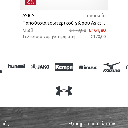
-5%
ASICS
Γυναικεία
Παπούτσια εσωτερικού χώρου Asics Sky Elite FF MT 4 Shoe Women
Μωβ
€170,00
€161,90
Τελευταία χαμηλότερη τιμή
€170,00
38 39½ 40 40½ 41½ 42 42½ 43½
44
 εμάς
Εξυπηρέτηση πελατών