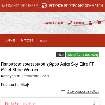
 ΝΑ ΓΊΝΟΝΤΑΙ ΕΡΩΤΉΣΕΙΣ.
ΕΓΓΎΗΣΗ ΕΠΙΣΤΡΟΦΉΣ ΧΡΗΜΆΤΩΝ
Σχετικά μ' εμάς
Βοήθεια
Χρήστης
καλάθι
Σ
ΜΑΡΚΕΣ
ΕΚΠΤΩΣΕΙΣ
BLOG
Νέο
Δωρεάν αποστολή
Παπούτσια εσωτερικού χώρου Asics Sky Elite FF
MT 4 Shoe Women
Κατηγορία:
Παπούτσια Βόλεϊ
Γυναικεία,
Μωβ
Διάγραμμα μεγεθών
Επιλέξτε μέγεθος