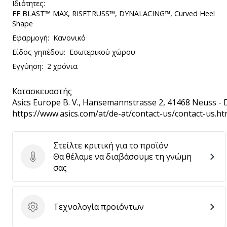
Ιδιότητες:
FF BLAST™ MAX, RISETRUSS™, DYNALACING™, Curved Heel
Shape
Εφαρμογή:
Κανονικό
Είδος γηπέδου:
Εσωτερικού χώρου
Εγγύηση:
2 χρόνια
Κατασκευαστής
Asics Europe B. V.
, Hansemannstrasse 2, 41468 Neuss - 
https://www.asics.com/at/de-at/contact-us/contact-us.ht
Στείλτε κριτική για το προϊόν
Θα θέλαμε να διαβάσουμε τη γνώμη
Στείλτε κριτική για το προϊόν
σας
Τεχνολογία προϊόντων
Τεχνολογία προϊόντων