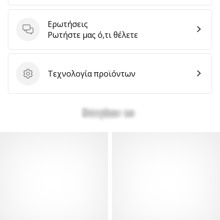
αποφέρουν
έσοδα.
Ερωτήσεις
…
Ερωτήσεις
Ρωτήστε μας ό,τι θέλετε
Εμφάνιση
Τεχνολογία προϊόντων
Τεχνολογία προϊόντων
όλων
των
άρθρων