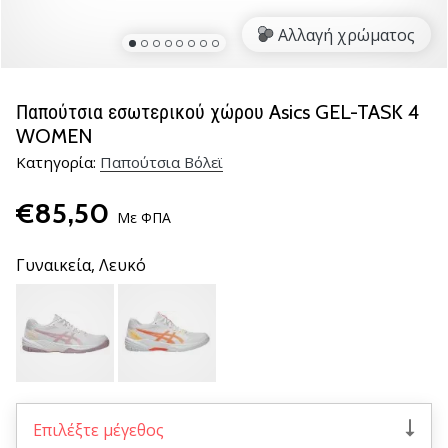
βόλεϊ
Αλλαγή χρώματος
Είστε
λάτρης
του
Παπούτσια εσωτερικού χώρου Asics GEL-TASK 4
βόλεϊ
WOMEN
όπως
Κατηγορία:
Παπούτσια Βόλεϊ
εμείς;
Ελάτε
€85,50
μαζί
Με ΦΠΑ
μας
ως
Γυναικεία,
Λευκό
πρεσβευτής
της
μάρκας
μας.
11. 8. 2022
•
Επιλέξτε μέγεθος