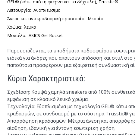
GEL® (κάτω από τη φτέρνα και τα δάχτυλα), Trusstic®
Λειτουργία:
Αναπνεύσιμο
Άνεση και αντικραδασμική προστασία:
Μεσαία
Χρώμα:
λευκό
Μοντέλο:
ASICS Gel-Rocket
Παρουσιάζοντας τα υποδήματα ποδοσφαίρου εσωτερικ
ειδικά για άνδρες που απαιτούν απόδοση και στυλ στο γ
παπούτσια προσφέρουν μια εξαιρετική συνδυαστική αί
Κύρια Χαρακτηριστικά:
Σχεδίαση
: Κομψά χαμηλά sneakers από 100% συνθετικό
εμφάνιση σε κλασικό λευκό χρώμα.
Τεχνολογία
: Εξοπλισμένα με τεχνολογία GEL® κάτω απ
κραδασμών, σε συνδυασμό με το σύστημα Trusstic® γι
Απορρόφηση κραδασμών
: Μέτρια άνεση και απορρόφ
αίσθηση, ιδανική για έντονη εσωτερική χρήση.