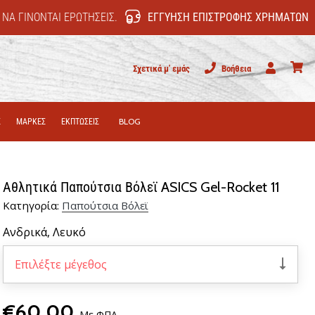
 ΝΑ ΓΊΝΟΝΤΑΙ ΕΡΩΤΉΣΕΙΣ.
ΕΓΓΎΗΣΗ ΕΠΙΣΤΡΟΦΉΣ ΧΡΗΜΆΤΩΝ
Σχετικά μ' εμάς
Βοήθεια
Χρήστης
καλάθι
Σ
ΜΑΡΚΕΣ
ΕΚΠΤΩΣΕΙΣ
BLOG
Αθλητικά Παπούτσια Βόλεϊ ASICS Gel-Rocket 11
Κατηγορία:
Παπούτσια Βόλεϊ
Ανδρικά,
Λευκό
Επιλέξτε μέγεθος
€60,00
Με ΦΠΑ