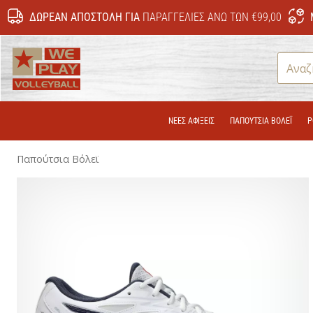
ΔΩΡΕΆΝ ΑΠΟΣΤΟΛΉ ΓΙΑ
ΠΑΡΑΓΓΕΛΊΕΣ ΆΝΩ ΤΩΝ €99,00
WePlayVolleyball.gr
ΝΕΕΣ ΑΦΙΞΕΙΣ
ΠΑΠΟΎΤΣΙΑ ΒΌΛΕΪ
Ρ
Παπούτσια Βόλεϊ