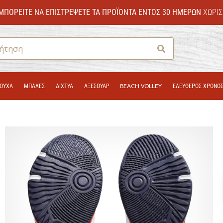
ΜΠΟΡΕΊΤΕ ΝΑ ΕΠΙΣΤΡΈΨΕΤΕ ΤΑ ΠΡΟΪΌΝΤΑ ΕΝΤΌΣ 30 ΗΜΕΡΏΝ
ΧΩΡΊΣ
Αναζήτηση
ΟΎΧΑ
ΜΠΑΛΕΣ
ΔΊΧΤΥΑ
ΑΞΕΣΟΥΑΡ
BEACH VOLLEY
ΕΛΕΥΘΕΡΟΣ ΧΡΟΝΟ