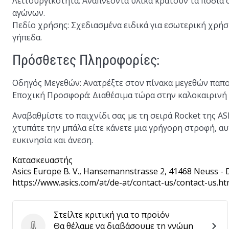
Λειτουργικότητα
: Αναπνέοντα υλικά κρατούν τα πόδια 
αγώνων.
Πεδίο χρήσης
: Σχεδιασμένα ειδικά για εσωτερική χρήσ
γήπεδα.
Πρόσθετες Πληροφορίες:
Οδηγός Μεγεθών
: Ανατρέξτε στον πίνακα μεγεθών παπο
Εποχική Προσφορά
: Διαθέσιμα τώρα στην καλοκαιρινή
Αναβαθμίστε το παιχνίδι σας με τη σειρά Rocket της AS
χτυπάτε την μπάλα είτε κάνετε μια γρήγορη στροφή, αυτ
ευκινησία και άνεση.
Κατασκευαστής
Asics Europe B. V.
, Hansemannstrasse 2, 41468 Neuss - 
https://www.asics.com/at/de-at/contact-us/contact-us.ht
Στείλτε κριτική για το προϊόν
Θα θέλαμε να διαβάσουμε τη γνώμη