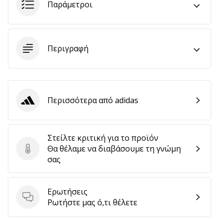
9 λεπτά ανάγνωσης
Παράμετροι
Weplayvolleyball
Πρόγραμμα
Συνεργατών
Περιγραφή
Έχετε
τον
δικό
σας
ιστότοπο,
Περισσότερα από adidas
adidas
ιστολόγιο,
σελίδα
στο
Στείλτε κριτική για το προϊόν
Facebook
Θα θέλαμε να διαβάσουμε τη γνώμη
ή
Στείλτε κριτική για το προϊόν
σας
φόρουμ
συζητήσεων;
Αφήστε
Ερωτήσεις
τα
Ερωτήσεις
Ρωτήστε μας ό,τι θέλετε
να
σας