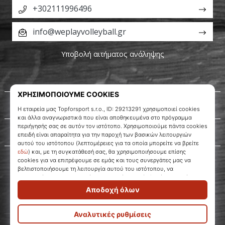
+302111996496
info@weplayvolleyball.gr
Υποβολή αιτήματος ανάληψης
Σχετικά μ' εμάς
Εξυπηρέτηση πελατών
WePlayVolleyball.gr